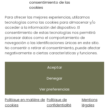
consentimiento de las
Contact
cookies
CONTACTEZ-NOUS
Para ofrecer las mejores experiencias, utilizamos
+34 951 204 049
tecnologías como las cookies para almacenar y/o
info@avocoop.com
acceder a la información del dispositivo. El
consentimiento de estas tecnologías nos permitirá
C/Juan Cabanilles, 11 309,
procesar datos como el comportamiento de
29018, Málaga
navegación o las identificaciones únicas en este sitio.
No consentir o retirar el consentimiento, puede afectar
negativamente a ciertas características y funciones.
Mentions légales
Aceptar
Politique de confidentialité
Denegar
Politique en matière de cookies
Aidez-nous à nous améliorer
Ver preferencias
Avocoop © 2026 – Tous droits réservés –
Politique en matière de
Politique de
Mentions
Développé par
Solbyte
cookies
confidentialité
légales